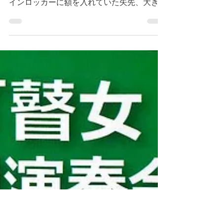
とう！
某旅館のお仕事の為、8/23に仙台まで出張に
行ってまりました。 仙台駅に降り大きなコ
インロッカーに額を入れていた矢先、大きな
人だかりと歓声が。 その時仙台駅に降りて
きたのは（1915年夏の第1回大会から108年
目） 東北に初優勝をもたらした「仙台育英
高校」野球部の生徒たちで...