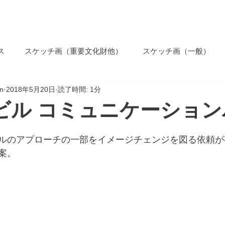
ホーム
コンセプト
業務内
ス
スケッチ画（重要文化財他）
スケッチ画（一般）
n
2018年5月20日
読了時間: 1分
ビル コミュニケーショ
ルのアプローチの一部をイメージチェンジを図る依頼が
案。