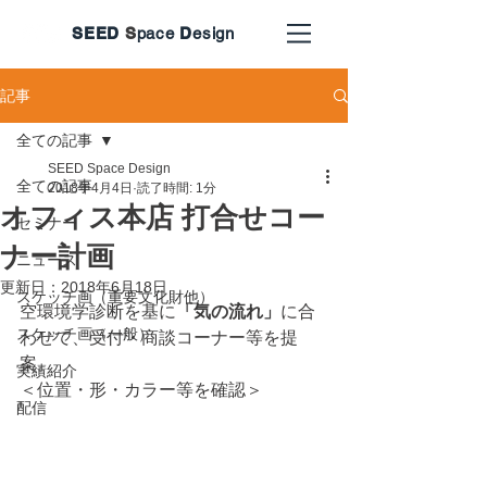
SEED
S
pace
D
esign
記事
全ての記事
SEED Space Design
全ての記事
2018年4月4日
読了時間: 1分
オフィス本店 打合せコー
セミナー
ナー計画
ニュース
更新日：
2018年6月18日
スケッチ画（重要文化財他）
空環境学診断を基に
「気の流れ」
に合
スケッチ画（一般）
わせて、受付・商談コーナー等を提
案。
実績紹介
＜位置・形・カラー等を確認＞
配信