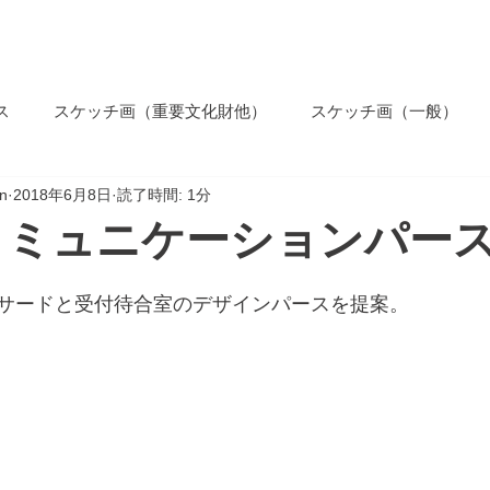
ホーム
コンセプト
業務内
ス
スケッチ画（重要文化財他）
スケッチ画（一般）
n
2018年6月8日
読了時間: 1分
コミュニケーションパー
サードと受付待合室のデザインパースを提案。