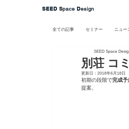
SEED
S
pace
D
esign
全ての記事
セミナー
ニュー
SEED Space Desig
別荘 コ
更新日：
2018年6月18日
初期の段階で
完成予
提案。