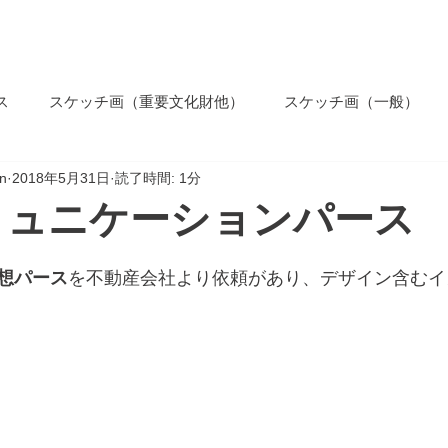
ホーム
コンセプト
業務内
ス
スケッチ画（重要文化財他）
スケッチ画（一般）
n
2018年5月31日
読了時間: 1分
ミュニケーションパース
想パース
を不動産会社より依頼があり、デザイン含むイ