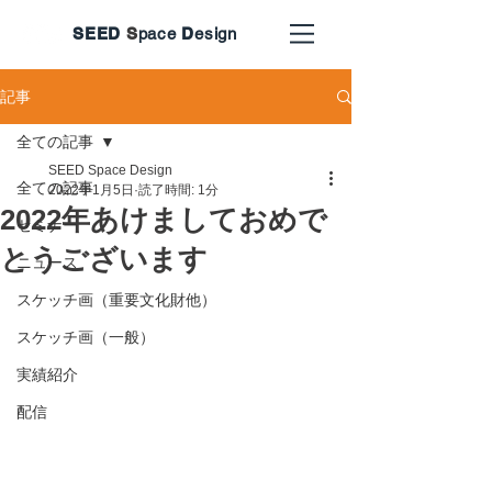
SEED
S
pace
D
esign
記事
全ての記事
SEED Space Design
全ての記事
2022年1月5日
読了時間: 1分
2022年あけましておめで
セミナー
とうございます
ニュース
スケッチ画（重要文化財他）
スケッチ画（一般）
実績紹介
配信