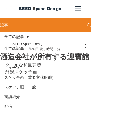
SEED
S
pace
D
esign
記事
全ての記事
SEED Space Design
全ての記事
2022年11月30日
読了時間: 1分
酒造会社が所有する迎賓館
セミナー
クールな和風建築
ニュース
外観スケッチ画
スケッチ画（重要文化財他）
スケッチ画（一般）
実績紹介
配信