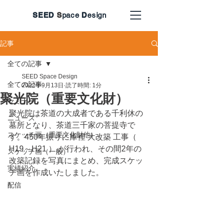
SEED
S
pace
D
esign
記事
全ての記事
SEED Space Design
全ての記事
2022年9月13日
読了時間: 1分
聚光院（重要文化財）
セミナー
聚光院は茶道の大成者である千利休の
ニュース
墓所となり、茶道三千家の菩提寺で
スケッチ画（重要文化財他）
す。450年振りに庫裡 大改築 工事（ 
H19～H21 ） が行われ、その間2年の
スケッチ画（一般）
改築記録を写真にまとめ、完成スケッ
実績紹介
チ画を作成いたしました。
配信